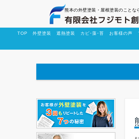
熊本の外壁塗装・屋根塗装のことな
TOP
外壁塗装
遮熱塗装
カビ･藻･苔
お客様の声