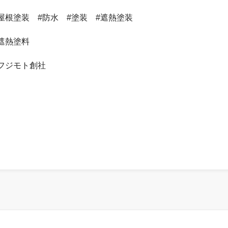
屋根塗装 #防水 #塗装 #遮熱塗装
遮熱塗料
フジモト創社