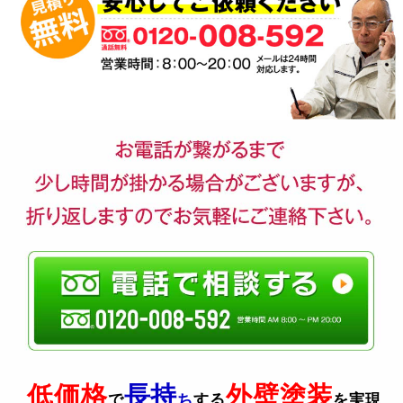
低価格
長持
外壁塗装
で
ち
する
を実現