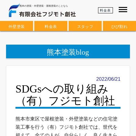
熊本の塗装・外壁塗装・屋根塗装のことなら
料金表
外壁塗装
料金表
スタッフ
ひび割れ
熊本塗装blog
2022/06/21
SDGsへの取り組み
（有）フジモト創社
熊本市東区で屋根塗装・外壁塗装などの住宅塗
装工事を行う（有）フジモト創社では、世代を
超えて、全ての人が、自分らしく、良く生きら