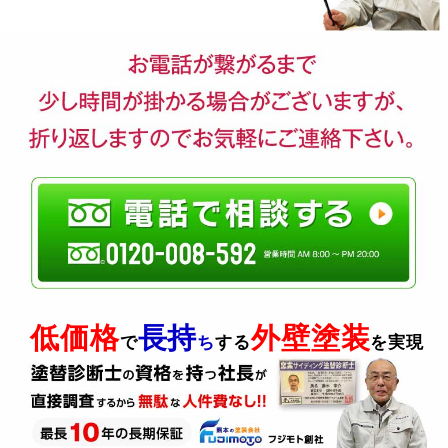
低価格
長持
外壁塗装
で
ち
する
を実現