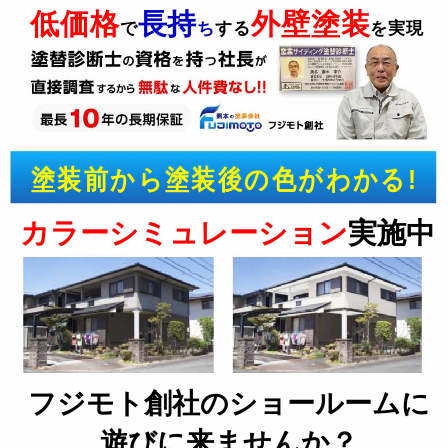
低価格
長持
外壁塗装
で
ち
する
を実現
塗装前から塗装後の色がわかる!
カラーシミュレーション
実施中
フジモト創社のショールームに
遊びに来ませんか？