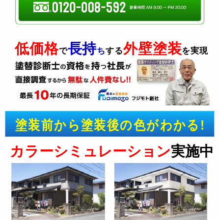
低価格
長持
外壁塗装
で
ち
する
を実現
塗装前から塗装後の色がわかる!
カラーシミュレーション
実施中