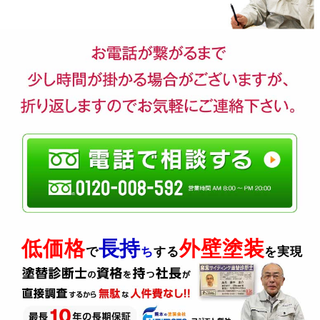
低価格
長持
外壁塗装
で
ち
する
を実現