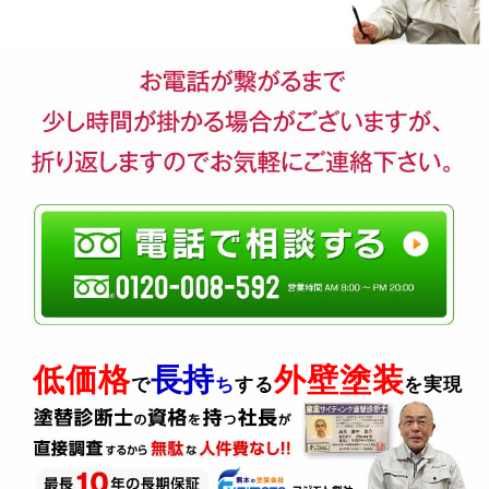
低価格
長持
外壁塗装
で
ち
する
を実現